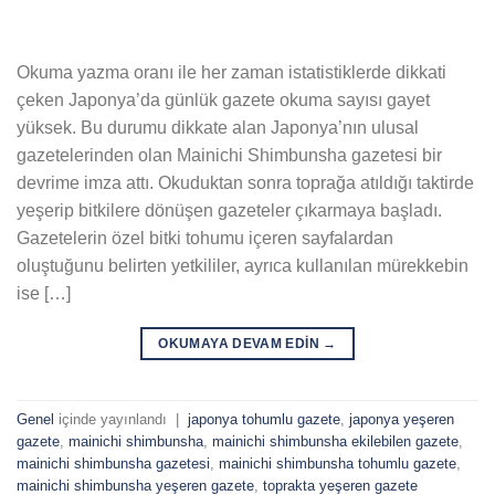
Okuma yazma oranı ile her zaman istatistiklerde dikkati
çeken Japonya’da günlük gazete okuma sayısı gayet
yüksek. Bu durumu dikkate alan Japonya’nın ulusal
gazetelerinden olan Mainichi Shimbunsha gazetesi bir
devrime imza attı. Okuduktan sonra toprağa atıldığı taktirde
yeşerip bitkilere dönüşen gazeteler çıkarmaya başladı.
Gazetelerin özel bitki tohumu içeren sayfalardan
oluştuğunu belirten yetkililer, ayrıca kullanılan mürekkebin
ise […]
OKUMAYA DEVAM EDIN
→
Genel
içinde yayınlandı
|
japonya tohumlu gazete
,
japonya yeşeren
gazete
,
mainichi shimbunsha
,
mainichi shimbunsha ekilebilen gazete
,
mainichi shimbunsha gazetesi
,
mainichi shimbunsha tohumlu gazete
,
mainichi shimbunsha yeşeren gazete
,
toprakta yeşeren gazete