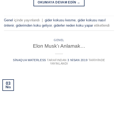
OKUMAYA DEVAM EDIN
→
Genel
içinde yayınlandı
|
gider kokusu kesme
,
gider kokusu nasıl
önlenir
,
giderimden koku geliyor
,
giderler neden koku yapar
etiketlendi
GENEL
Elon Musk’ı Anlamak…
SINAQUA WATERLESS
TARAFINDAN
3 NISAN 2019
TARIHINDE
YAYINLANDI
03
Nis