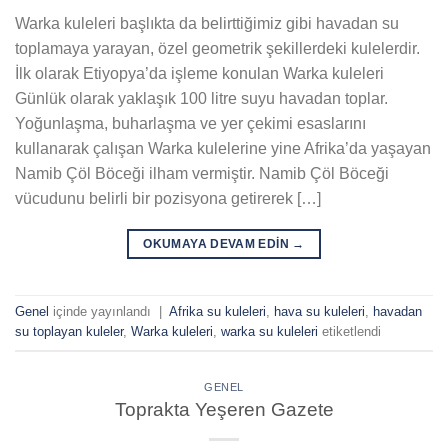
Warka kuleleri başlıkta da belirttiğimiz gibi havadan su
toplamaya yarayan, özel geometrik şekillerdeki kulelerdir.
İlk olarak Etiyopya’da işleme konulan Warka kuleleri
Günlük olarak yaklaşık 100 litre suyu havadan toplar.
Yoğunlaşma, buharlaşma ve yer çekimi esaslarını
kullanarak çalışan Warka kulelerine yine Afrika’da yaşayan
Namib Çöl Böceği ilham vermiştir. Namib Çöl Böceği
vücudunu belirli bir pozisyona getirerek […]
OKUMAYA DEVAM EDIN
→
Genel
içinde yayınlandı
|
Afrika su kuleleri
,
hava su kuleleri
,
havadan
su toplayan kuleler
,
Warka kuleleri
,
warka su kuleleri
etiketlendi
GENEL
Toprakta Yeşeren Gazete