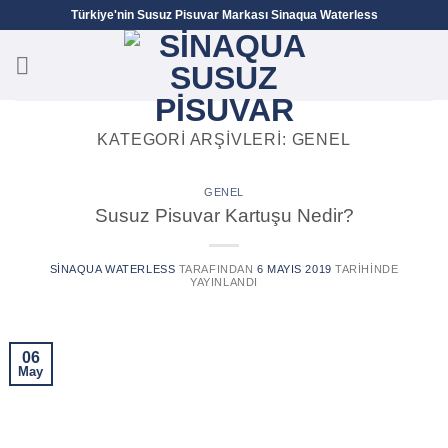
İçeriğe
Türkiye'nin Susuz Pisuvar Markası Sinaqua Waterless
atla
KATEGORI ARŞIVLERI:
GENEL
GENEL
Susuz Pisuvar Kartuşu Nedir?
SINAQUA WATERLESS
TARAFINDAN
6 MAYIS 2019
TARIHINDE
YAYINLANDI
06
May