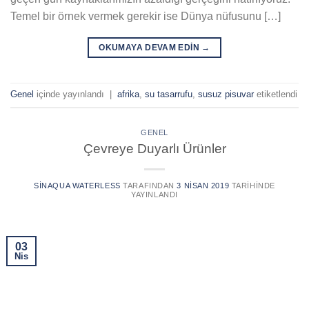
Temel bir örnek vermek gerekir ise Dünya nüfusunu […]
OKUMAYA DEVAM EDIN
→
Genel
içinde yayınlandı
|
afrika
,
su tasarrufu
,
susuz pisuvar
etiketlendi
GENEL
Çevreye Duyarlı Ürünler
SINAQUA WATERLESS
TARAFINDAN
3 NISAN 2019
TARIHINDE
YAYINLANDI
03
Nis