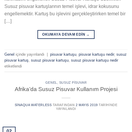
Susuz pisuvar kartuşlarının temel işlevi, idrar kokusunu
engellemektir. Kartuş bu işlevini gerçekleştirirken temel bir
[…]
OKUMAYA DEVAM EDIN
→
Genel
içinde yayınlandı
|
pisuvar kartuşu
,
pisuvar kartuşu nedir
,
susuz
pisuvar kartuş
,
susuz pisuvar kartuşu
,
susuz pisuvar kartuşu nedir
etiketlendi
GENEL
,
SUSUZ PISUVAR
Afrika’da Susuz Pisuvar Kullanım Projesi
SINAQUA WATERLESS
TARAFINDAN
2 MAYIS 2019
TARIHINDE
YAYINLANDI
02