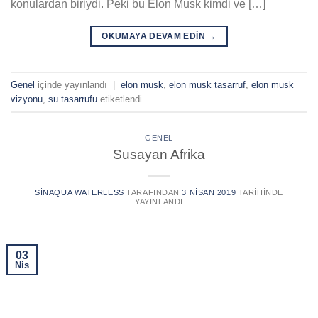
konulardan biriydi. Peki bu Elon Musk kimdi ve […]
OKUMAYA DEVAM EDIN
→
Genel
içinde yayınlandı
|
elon musk
,
elon musk tasarruf
,
elon musk
vizyonu
,
su tasarrufu
etiketlendi
GENEL
Susayan Afrika
SINAQUA WATERLESS
TARAFINDAN
3 NISAN 2019
TARIHINDE
YAYINLANDI
03
Nis