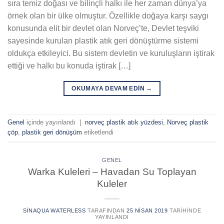
sıra temiz doğası ve bilinçli halkı ile her zaman dünya’ya
örnek olan bir ülke olmuştur. Özellikle doğaya karşı saygı
konusunda elit bir devlet olan Norveç’te, Devlet teşviki
sayesinde kurulan plastik atık geri dönüştürme sistemi
oldukça etkileyici. Bu sistem devletin ve kuruluşların iştirak
ettiği ve halkı bu konuda iştirak […]
OKUMAYA DEVAM EDIN
→
Genel
içinde yayınlandı
|
norveç plastik atık yüzdesi
,
Norveç plastik
çöp
,
plastik geri dönüşüm
etiketlendi
GENEL
Warka Kuleleri – Havadan Su Toplayan
Kuleler
SINAQUA WATERLESS
TARAFINDAN
25 NISAN 2019
TARIHINDE
YAYINLANDI