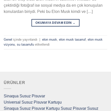
çektirdiği fotoğraf ise sosyal medya da en çok konuşulan
konulardan biriydi. Peki bu Elon Musk kimdi ve […]
OKUMAYA DEVAM EDIN
→
Genel
içinde yayınlandı
|
elon musk
,
elon musk tasarruf
,
elon musk
vizyonu
,
su tasarrufu
etiketlendi
ÜRÜNLER
Sinaqua Susuz Pisuvar
Universal Susuz Pisuvar Kartuşu
Sinaqua Susuz Pisuvar Kartuşu
Susuz Pisuvar
Susuz