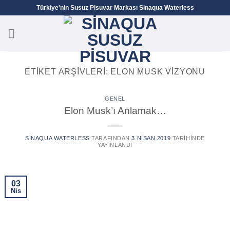
İçeriğe
Türkiye'nin Susuz Pisuvar Markası Sinaqua Waterless
atla
ETIKET ARŞIVLERI:
ELON MUSK VIZYONU
GENEL
Elon Musk’ı Anlamak…
SINAQUA WATERLESS
TARAFINDAN
3 NISAN 2019
TARIHINDE
YAYINLANDI
03
Nis