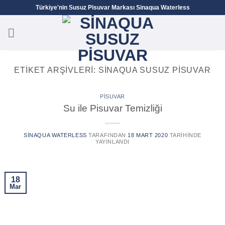
İçeriğe
Türkiye'nin Susuz Pisuvar Markası Sinaqua Waterless
atla
ETIKET ARŞIVLERI:
SINAQUA SUSUZ PISUVAR
PISUVAR
Su ile Pisuvar Temizliği
SINAQUA WATERLESS
TARAFINDAN
18 MART 2020
TARIHINDE
YAYINLANDI
18
Mar