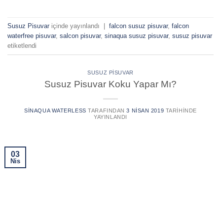
Susuz Pisuvar
içinde yayınlandı
|
falcon susuz pisuvar
,
falcon
waterfree pisuvar
,
salcon pisuvar
,
sinaqua susuz pisuvar
,
susuz pisuvar
etiketlendi
SUSUZ PISUVAR
Susuz Pisuvar Koku Yapar Mı?
SINAQUA WATERLESS
TARAFINDAN
3 NISAN 2019
TARIHINDE
YAYINLANDI
03
Nis