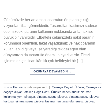
Günümüzde her anlamda tasarrufun ön plana çıktığı
vizyonlar itibar görmektedir. Tasarruftan kastımızı sadece
cebimizdeki paranın kullanımı noktasında anlamak ise
büyük bir yanılgıdır. Elbetteki cebimizdeki nakit paranın
korunması önemlidir, fakat yaşadığımız ve nakit paranın
kullanılabildiği veya işe yaradığı tek gezegen olan
dünyamızın da tasarrufta önemli bir yeri vardır. Ticari
işletmeler için ticari kârlılık çok belirleyici bir […]
OKUMAYA DEVAM EDIN
→
Susuz Pisuvar
içinde yayınlandı
|
Çevreye Duyarlı Ürünler
,
Çevreye ve
doğaya duyarlı oteller
,
Doğa Dostu Ürünler
,
neden susuz pisuvar
kullanmalıyım
,
sinaqua
,
sinaqua susuz pisuvar
,
sinaqua susuz pisuvar
kartuşu
,
sinaua susuz pisuvar tasarruf
,
su tasarrufu
,
susuz pisuvar
,