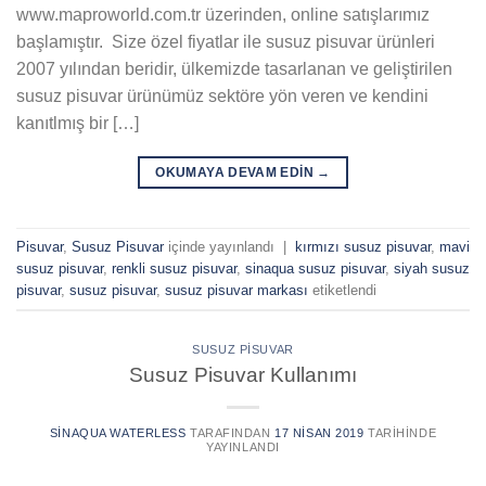
www.maproworld.com.tr üzerinden, online satışlarımız
başlamıştır. Size özel fiyatlar ile susuz pisuvar ürünleri
2007 yılından beridir, ülkemizde tasarlanan ve geliştirilen
susuz pisuvar ürünümüz sektöre yön veren ve kendini
kanıtlmış bir […]
OKUMAYA DEVAM EDIN
→
Pisuvar
,
Susuz Pisuvar
içinde yayınlandı
|
kırmızı susuz pisuvar
,
mavi
susuz pisuvar
,
renkli susuz pisuvar
,
sinaqua susuz pisuvar
,
siyah susuz
pisuvar
,
susuz pisuvar
,
susuz pisuvar markası
etiketlendi
SUSUZ PISUVAR
Susuz Pisuvar Kullanımı
SINAQUA WATERLESS
TARAFINDAN
17 NISAN 2019
TARIHINDE
YAYINLANDI