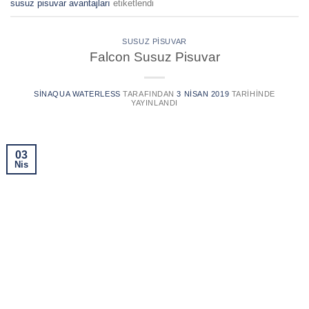
susuz pisuvar avantajları
etiketlendi
SUSUZ PISUVAR
Falcon Susuz Pisuvar
SINAQUA WATERLESS
TARAFINDAN
3 NISAN 2019
TARIHINDE
YAYINLANDI
03
Nis