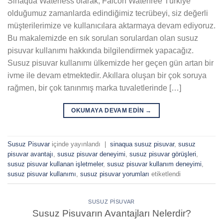
Sinaqua Waterless olarak, Falcon Waterfree Türkiye
olduğumuz zamanlarda edindiğimiz tecrübeyi, siz değerli
müşterilerimize ve kullanıcılara aktarmaya devam ediyoruz.
Bu makalemizde en sık sorulan sorulardan olan susuz
pisuvar kullanımı hakkında bilgilendirmek yapacağız.
Susuz pisuvar kullanımı ülkemizde her geçen gün artan bir
ivme ile devam etmektedir. Akıllara oluşan bir çok soruya
rağmen, bir çok tanınmış marka tuvaletlerinde […]
OKUMAYA DEVAM EDIN
→
Susuz Pisuvar
içinde yayınlandı
|
sinaqua susuz pisuvar
,
susuz
pisuvar avantajı
,
susuz pisuvar deneyimi
,
susuz pisuvar görüşleri
,
susuz pisuvar kullanan işletmeler
,
susuz pisuvar kullanım deneyimi
,
susuz pisuvar kullanımı
,
susuz pisuvar yorumları
etiketlendi
SUSUZ PISUVAR
Susuz Pisuvarın Avantajları Nelerdir?