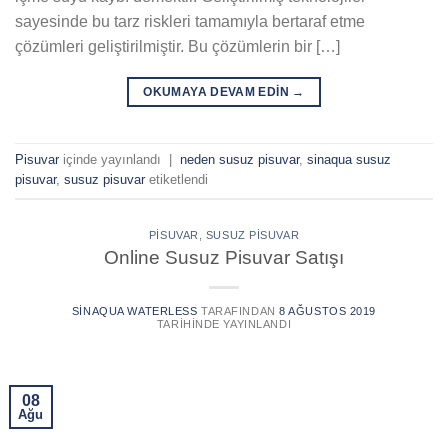
sayesinde bu tarz riskleri tamamıyla bertaraf etme
çözümleri geliştirilmiştir. Bu çözümlerin bir […]
OKUMAYA DEVAM EDIN
→
Pisuvar
içinde yayınlandı
|
neden susuz pisuvar
,
sinaqua susuz
pisuvar
,
susuz pisuvar
etiketlendi
PISUVAR
,
SUSUZ PISUVAR
Online Susuz Pisuvar Satışı
SINAQUA WATERLESS
TARAFINDAN
8 AĞUSTOS 2019
TARIHINDE YAYINLANDI
08
Ağu