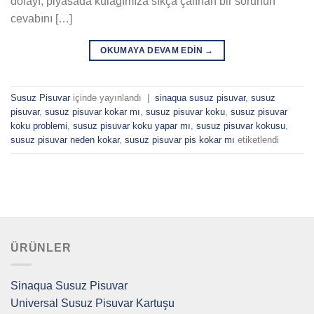
dolayı, piyasada kulağımıza sıkça çalınan bir sorunun
cevabını […]
OKUMAYA DEVAM EDIN
→
Susuz Pisuvar
içinde yayınlandı
|
sinaqua susuz pisuvar
,
susuz
pisuvar
,
susuz pisuvar kokar mı
,
susuz pisuvar koku
,
susuz pisuvar
koku problemi
,
susuz pisuvar koku yapar mı
,
susuz pisuvar kokusu
,
susuz pisuvar neden kokar
,
susuz pisuvar pis kokar mı
etiketlendi
ÜRÜNLER
Sinaqua Susuz Pisuvar
Universal Susuz Pisuvar Kartuşu