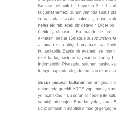
Bu oran olimpik bir havuzun 3’te 1 kada
küçümsenemez. Bunun yanında susuz pisuvar
sonrasında tesisatın bakımı için ayrılac
nefes aldırabilecek bir detaydır. Diğer bi
üretilmiş olmasıdır. Bu madde ile üretil
akmasını sağlar (
Sinaqua susuz pisuvarları
alımına ekstra bütçe harcamazsınız. Günlü
kullanılabilir. Başka bir avantajı ise insa
özel kartuş sistemi sayesinde kartuş bi
indirmesidir. Piyasada bulunan başka ka
tortuyu hapsederek giderlerinizin uzun süre
Susuz pisuvar kullanımı
nın arttığına di
anlamında gerekli ARGE yapılmamış
sus
yol açmaktadır. Bu sorunlar nedeni ile kul
yarattığı bir imajdır. Buradan yola çıkarak
S
ucuz olmasının mantıklı olmadığı gerçeğine 