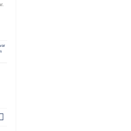
r.
var
rı