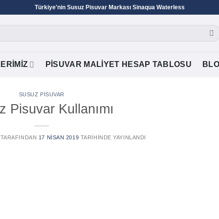
Türkiye'nin Susuz Pisuvar Markası Sinaqua Waterless
ERIMIZ
PISUVAR MALIYET HESAP TABLOSU
BL
SUSUZ PISUVAR
z Pisuvar Kullanımı
TARAFINDAN
17 NISAN 2019
TARIHINDE YAYINLANDI