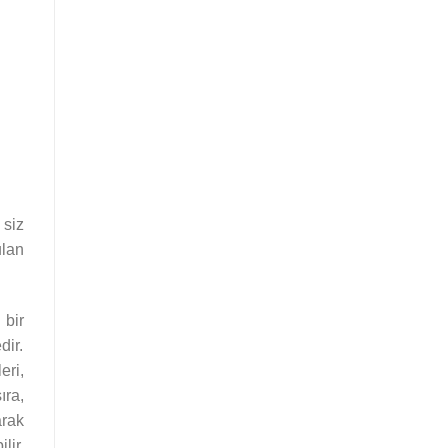
siz
lan
 bir
ir.
eri,
ıra,
arak
lir.