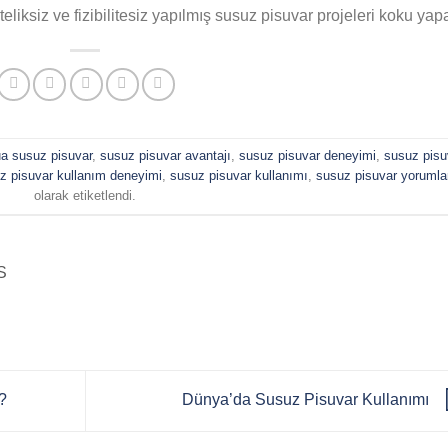
ksiz ve fizibilitesiz yapılmış susuz pisuvar projeleri koku yapa
a susuz pisuvar
,
susuz pisuvar avantajı
,
susuz pisuvar deneyimi
,
susuz pisu
z pisuvar kullanım deneyimi
,
susuz pisuvar kullanımı
,
susuz pisuvar yorumla
olarak etiketlendi.
S
?
Dünya’da Susuz Pisuvar Kullanımı