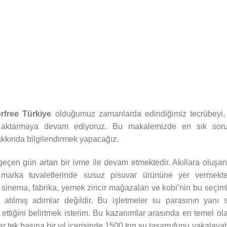
rfree Türkiye
olduğumuz zamanlarda edindiğimiz tecrübeyi, 
ara aktarmaya devam ediyoruz. Bu makalemizde en sık soru
akkında bilgilendirmek yapacağız.
eçen gün artan bir ivme ile devam etmektedir. Akıllara oluşan
arka tuvaletlerinde susuz pisuvar ürününe yer vermekted
sinema, fabrika, yemek zincir mağazaları ve kobi’nin bu seçiml
atılmış adımlar değildir. Bu işletmeler su parasının yanı s
ettiğini belirtmek isterim. Bu kazanımlar arasında en temel ol
 tek başına bir yıl içerisinde 1500 ton su tasarrufunu yakalayabi