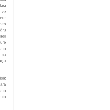
kısı
ı ve
lere
eden
oğru
desi
süre
erin
muma
uşu
islk
lara
erin
enin