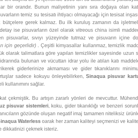
r bir orandır. Bunun maliyetinin yanı sıra doğaya olan kat
ların temiz su tesisatı ihtiyacı olmayacağı için tesisat inşas
ak bütçelere gerek kalmaz. Bu ilk kuruluş zamanın da işletme
r detay ise pisuvarların özel olarak vitreous china isimli madd
en pisuvarlar, sıvıyı yüzeyinde tutmaz ve pisuvarın içine d
 için geçerlidir)
. Çeşitli kimyasallar kullanmaz, temizlik mad
k olarak talimatlara göre yapılan temizlikler sayesinde uzun 
n idrarında bulunan ve vücuttan idrar yolu ile atılan katı maddel
rikerek giderlerinize akmaması ve gider tıkanıklarını mini
rtuşlar sadece kokuyu önleyebilirken,
Sinaqua pisuvar kart
li kullanımını sağlar.
kkat çekmiştik. Bu artışın zararlı yönleri de mevcuttur. Mühend
uz pisuvar sistemleri
, koku, gider tıkanıklığı ve benzeri sorun
lanıcıların gözünde oluşan negatif imaj tamamen niteliksiz ürünl
inaqua Waterless
oarak her zaman kaliteyi seçmenizi ve kalit
dikkatinizi çekmek isteriz.