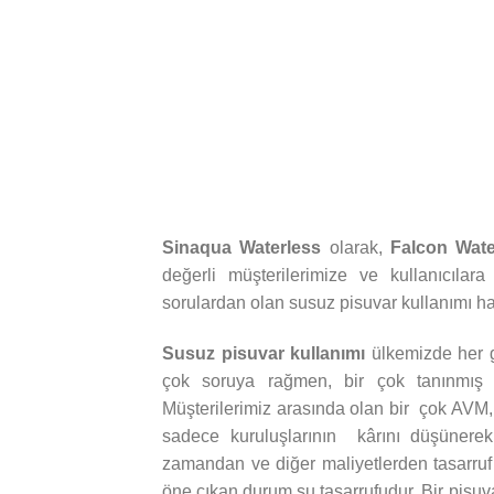
Sinaqua Waterless
olarak,
Falcon Wate
değerli müşterilerimize ve kullanıcıl
sorulardan olan susuz pisuvar kullanımı h
Susuz pisuvar kullanımı
ülkemizde her g
çok soruya rağmen, bir çok tanınmış m
Müşterilerimiz arasında olan bir çok AVM, 
sadece kuruluşlarının kârını düşünerek 
zamandan ve diğer maliyetlerden tasarruf 
öne çıkan durum su tasarrufudur. Bir pisuvar